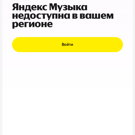
Яндекс Музыка
недоступна в вашем
регионе
Войти