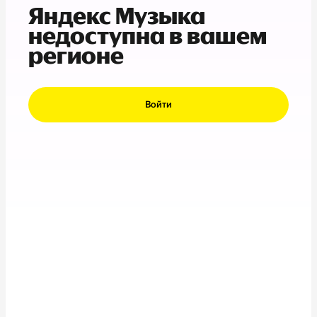
Яндекс Музыка
недоступна в вашем
регионе
Войти