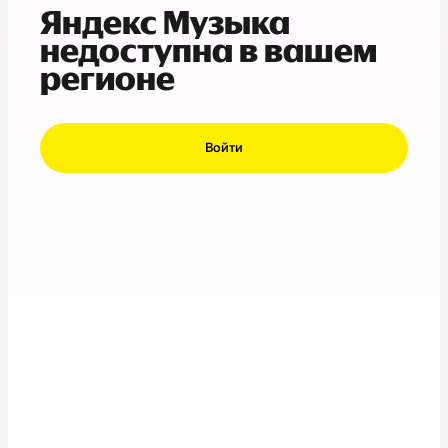
Яндекс Музыка
недоступна в вашем
регионе
Войти