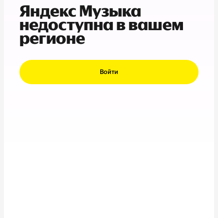
Яндекс Музыка
недоступна в вашем
регионе
Войти