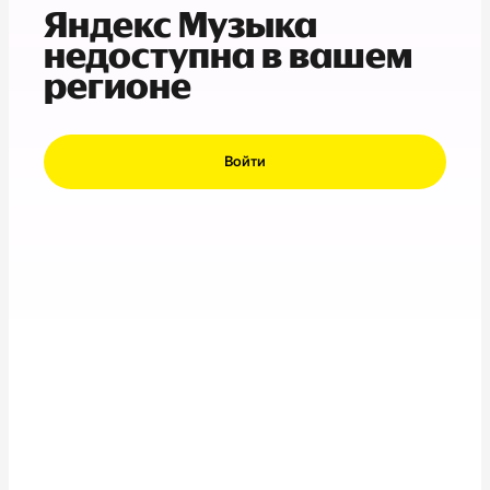
Яндекс Музыка
недоступна в вашем
регионе
Войти