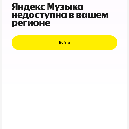
Яндекс Музыка
недоступна в вашем
регионе
Войти