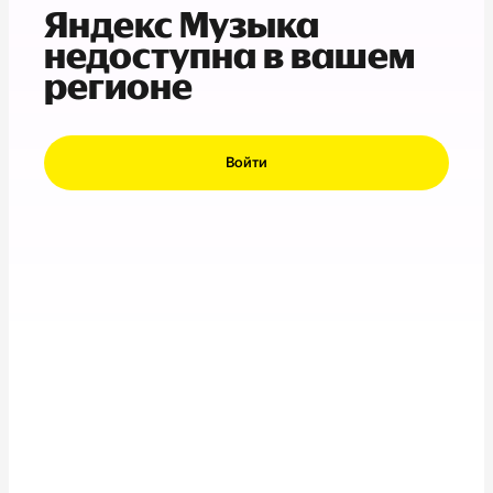
Яндекс Музыка
недоступна в вашем
регионе
Войти