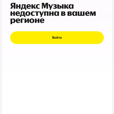
Яндекс Музыка
недоступна в вашем
регионе
Войти