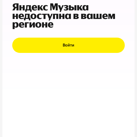
Яндекс Музыка
недоступна в вашем
регионе
Войти