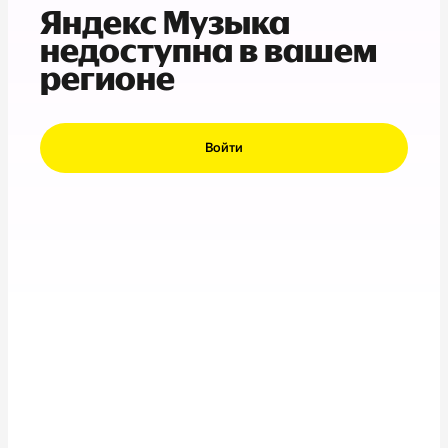
Яндекс Музыка
недоступна в вашем
регионе
Войти