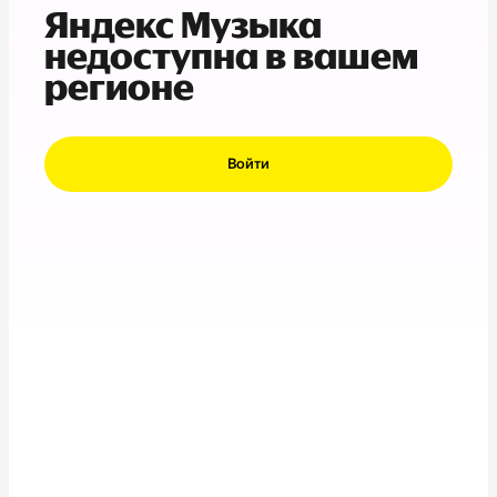
Яндекс Музыка
недоступна в вашем
регионе
Войти