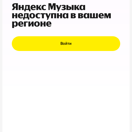
Яндекс Музыка
недоступна в вашем
регионе
Войти