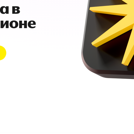
а в
гионе