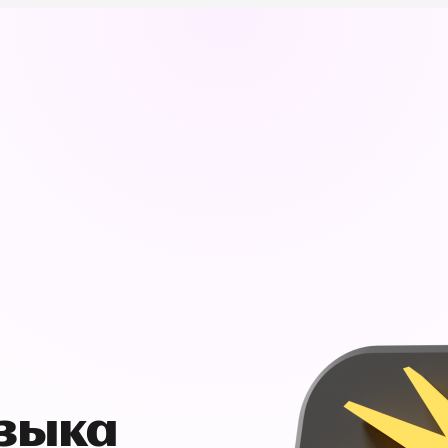
узыка