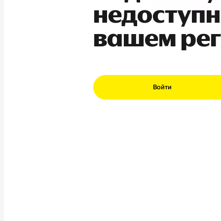
недоступн
вашем ре
Войти