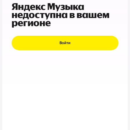
Яндекс Музыка
недоступна в вашем
регионе
Войти