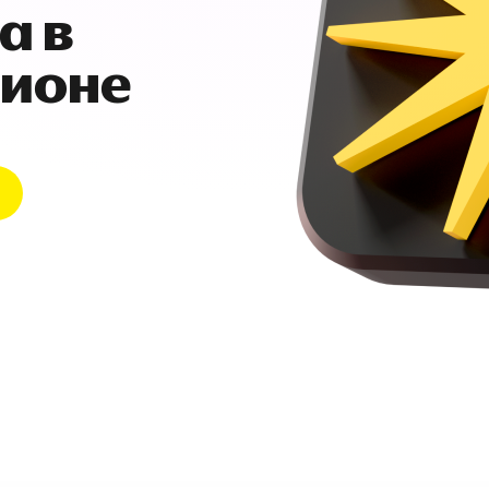
а в
гионе