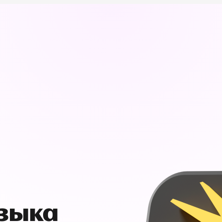
узыка