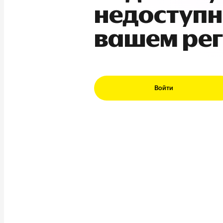
недоступн
вашем ре
Войти