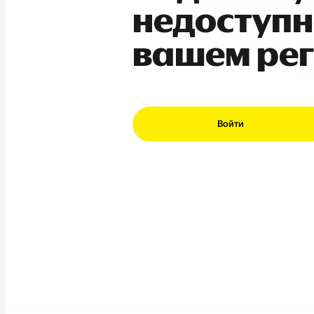
недоступн
вашем ре
Войти