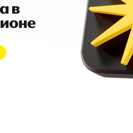
а в
гионе