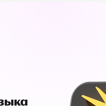
узыка