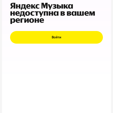
Яндекс Музыка
недоступна в вашем
регионе
Войти