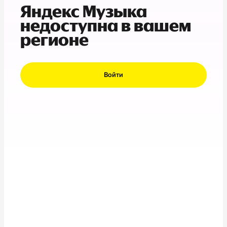
Яндекс Музыка
недоступна в вашем
регионе
Войти