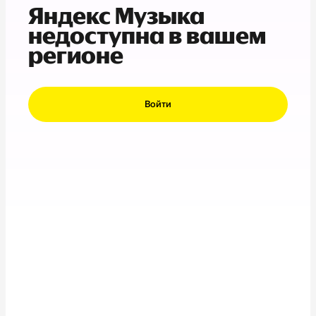
Яндекс Музыка
недоступна в вашем
регионе
Войти