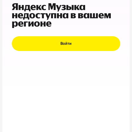
Яндекс Музыка
недоступна в вашем
регионе
Войти