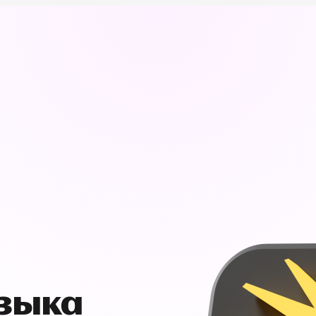
узыка