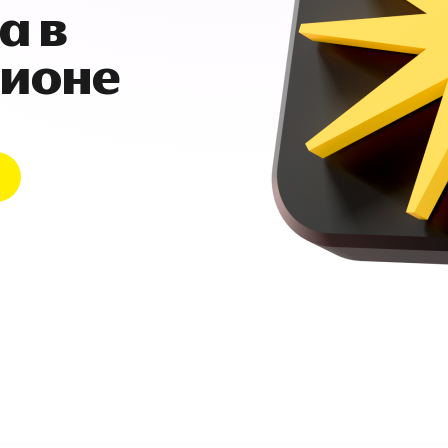
а в
гионе