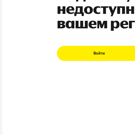
недоступн
вашем ре
Войти