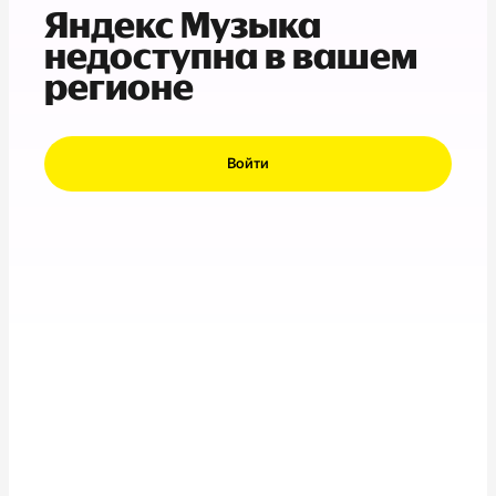
Яндекс Музыка
недоступна в вашем
регионе
Войти