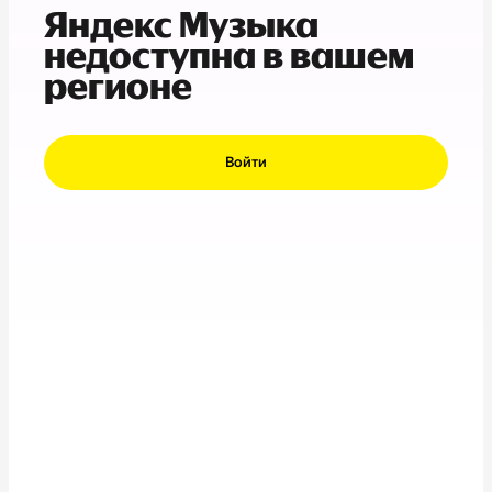
Яндекс Музыка
недоступна в вашем
регионе
Войти