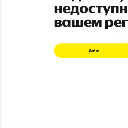
недоступн
вашем ре
Войти