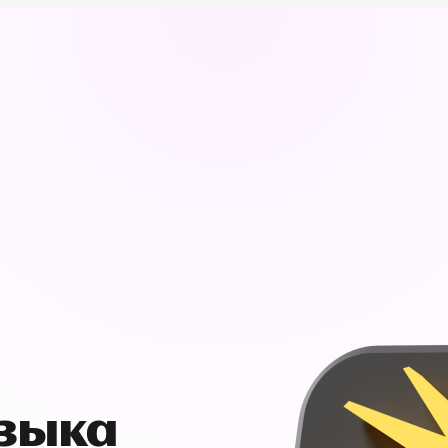
узыка