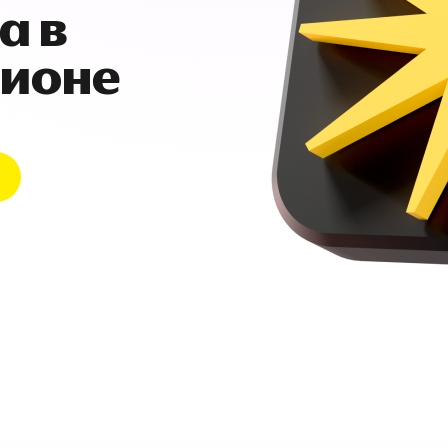
а в
гионе