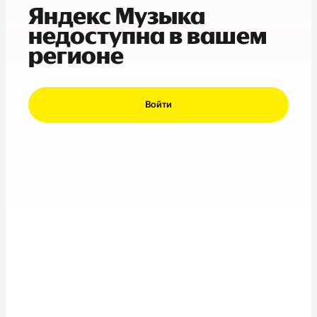
Яндекс Музыка
недоступна в вашем
регионе
Войти