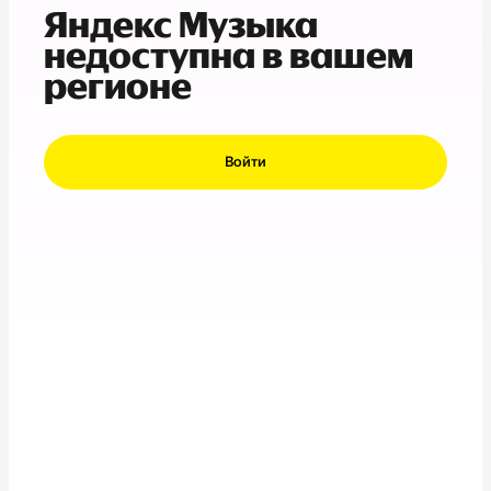
Яндекс Музыка
недоступна в вашем
регионе
Войти