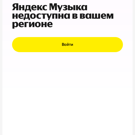
Яндекс Музыка
недоступна в вашем
регионе
Войти