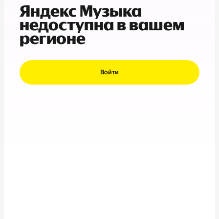
Яндекс Музыка
недоступна в вашем
регионе
Войти