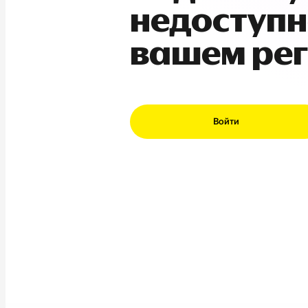
недоступн
вашем ре
Войти