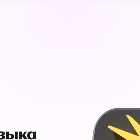
узыка