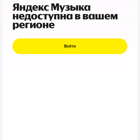
Яндекс Музыка
недоступна в вашем
регионе
Войти