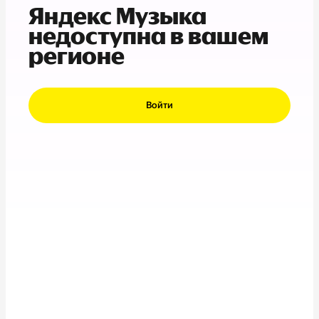
Яндекс Музыка
недоступна в вашем
регионе
Войти