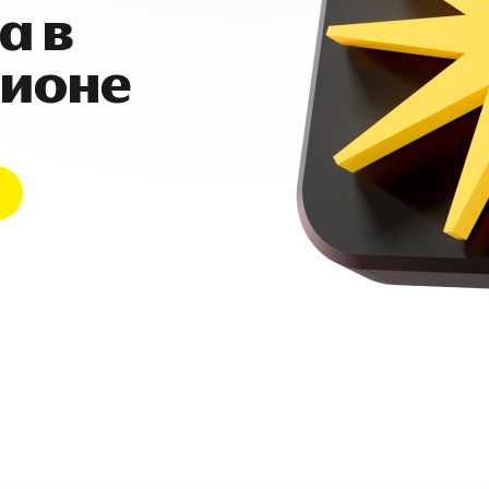
а в
гионе