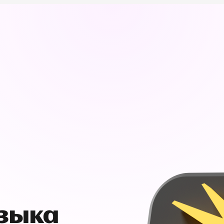
узыка