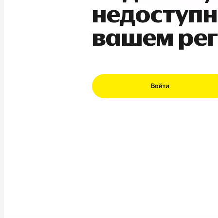
недоступн
вашем ре
Войти