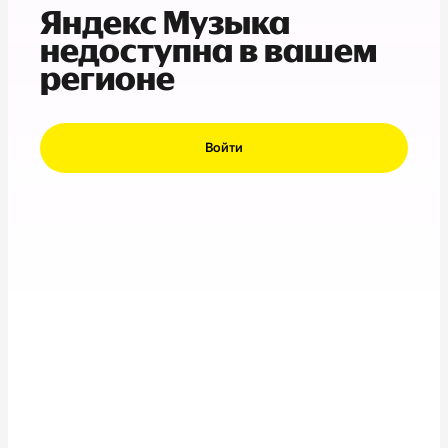
Яндекс Музыка
недоступна в вашем
регионе
Войти