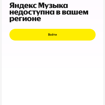
Яндекс Музыка
недоступна в вашем
регионе
Войти