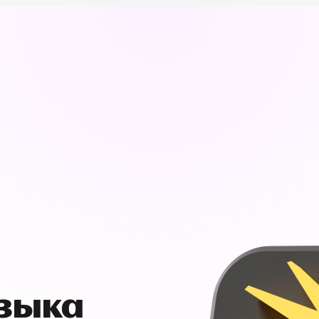
узыка