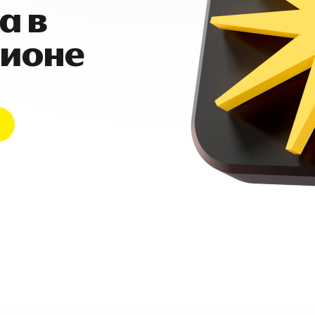
а в
гионе