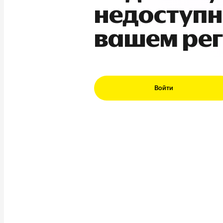
недоступн
вашем ре
Войти