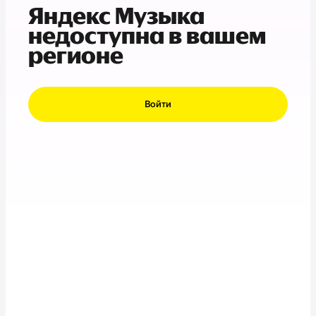
Яндекс Музыка
недоступна в вашем
регионе
Войти