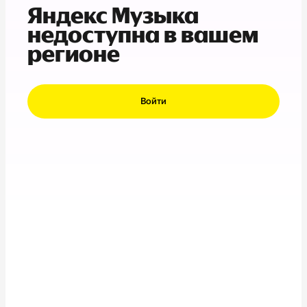
Яндекс Музыка
недоступна в вашем
регионе
Войти