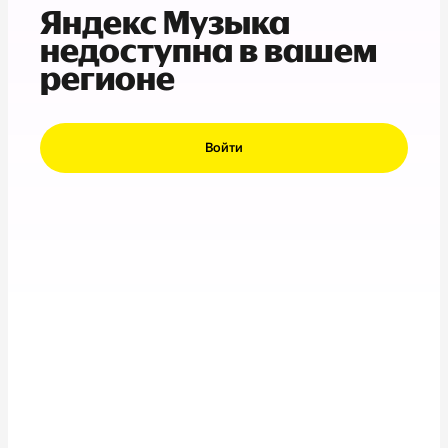
Яндекс Музыка
недоступна в вашем
регионе
Войти