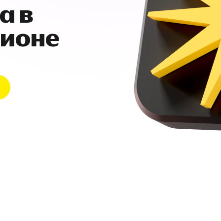
а в
гионе