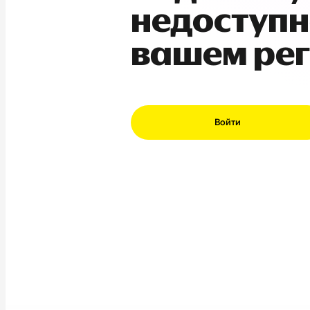
недоступн
вашем ре
Войти