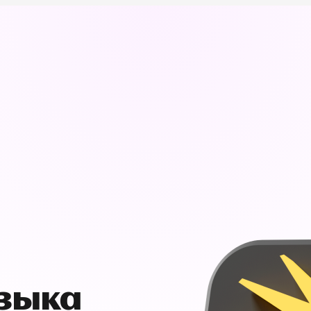
узыка