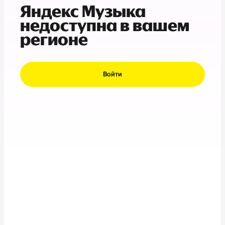
Яндекс Музыка
недоступна в вашем
регионе
Войти