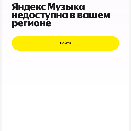
Яндекс Музыка
недоступна в вашем
регионе
Войти