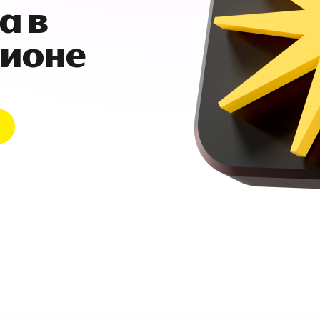
а в
гионе