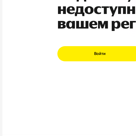
недоступн
вашем ре
Войти