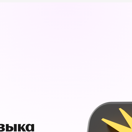
узыка