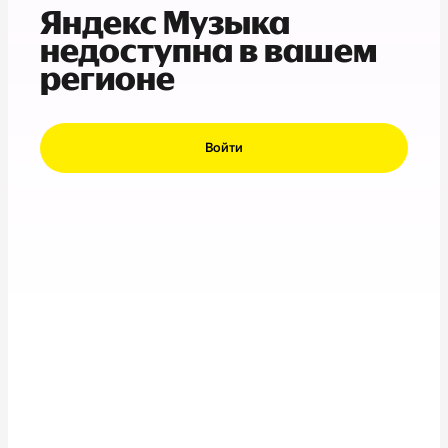
Яндекс Музыка
недоступна в вашем
регионе
Войти