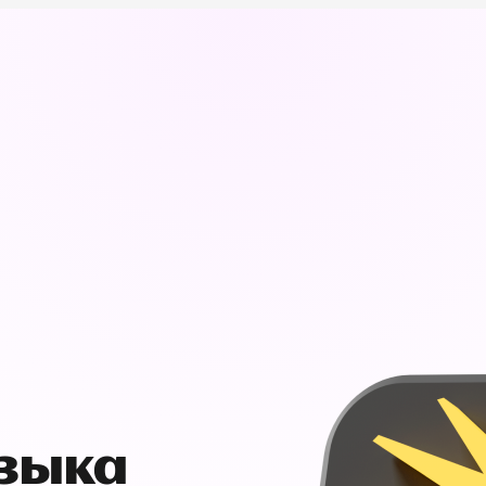
узыка