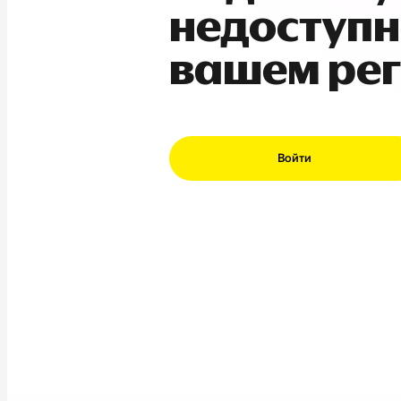
недоступн
вашем ре
Войти