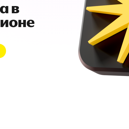
а в
гионе