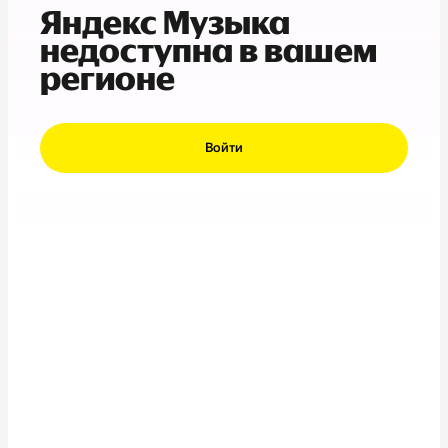
Яндекс Музыка
недоступна в вашем
регионе
Войти