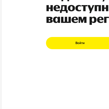
недоступн
вашем ре
Войти