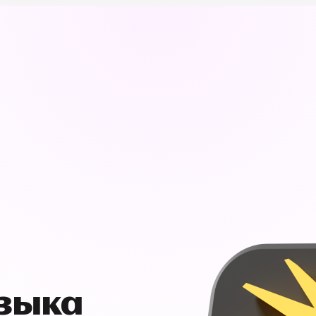
узыка