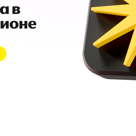
а в
гионе