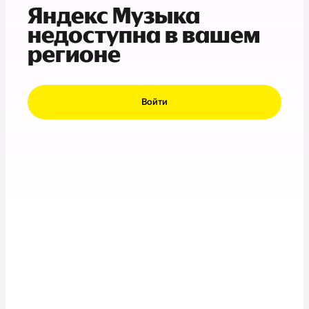
Яндекс Музыка
недоступна в вашем
регионе
Войти