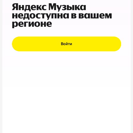
Яндекс Музыка
недоступна в вашем
регионе
Войти