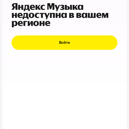
Яндекс Музыка
недоступна в вашем
регионе
Войти