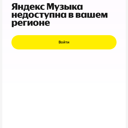
Яндекс Музыка
недоступна в вашем
регионе
Войти